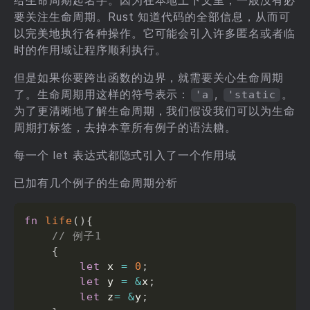
给生命周期起名字。因为在本地上下文里，一般没有必
要关注生命周期。Rust 知道代码的全部信息，从而可
以完美地执行各种操作。它可能会引入许多匿名或者临
时的作用域让程序顺利执行。
但是如果你要跨出函数的边界，就需要关心生命周期
了。生命周期用这样的符号表示：
,
。
'a
'static
为了更清晰地了解生命周期，我们假设我们可以为生命
周期打标签，去掉本章所有例子的语法糖。
每一个 let 表达式都隐式引入了一个作用域
已加有几个例子的生命周期分析
fn
life
(
)
{
// 例子1
{
let
 x 
=
0
;
let
 y 
=
&
x
;
let
 z
=
&
y
;