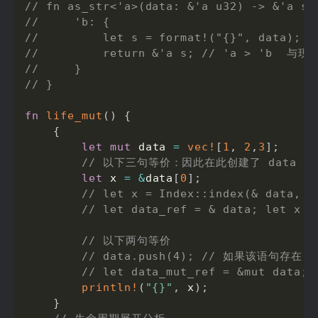
// fn as_str<'a>(data: &'a u32) -> &'a st
//     'b: {
//         let s = format!("{}", data);
//         return &'a s; // 'a > 'b  与
//     }
// }
fn
life_mut
(
)
{
{
let
mut
 data 
=
vec!
[
1
,
2
,
3
]
;
// 以下三句等价：因此在此创建了 data 
let
 x 
=
&
data
[
0
]
;
// let x = Index::index(& data, 0
// let data_ref = & data; let x =
// 以下两句等价
// data.push(4); // 如果该
// let data_mut_ref = &mut data; 
println!
(
"{}"
,
 x
)
;
}