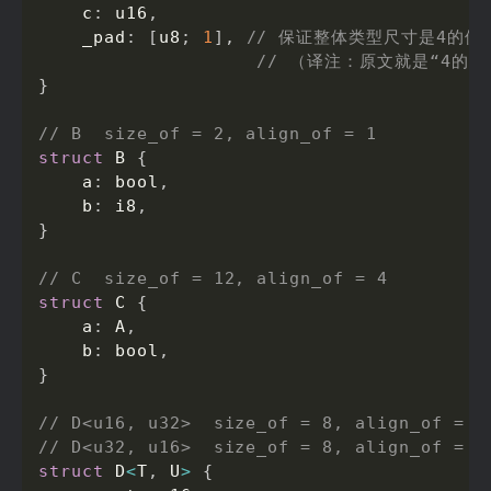
    c
:
 u16
,
    _pad
:
[
u8
;
1
]
,
// 保证整体类型尺寸是4的倍
// （译注：原文就是“4的倍
}
// B  size_of = 2, align_of = 1
struct
 B 
{
    a
:
 bool
,
    b
:
 i8
,
}
// C  size_of = 12, align_of = 4
struct
 C 
{
    a
:
 A
,
    b
:
 bool
,
}
// D<u16, u32>  size_of = 8, align_of = 4
// D<u32, u16>  size_of = 8, align_of = 4
struct
 D
<
T
,
 U
>
{