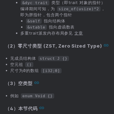
类型（即trait 对象的指针）
&dyc trait
编译期间可知，为
，
size_of(usize)*2
即为胖指针，包含两个指针
指向结构体
&self
指向虚函数表
&vtable
多重trait派发内存布局参见
文章
（2）零尺寸类型 (ZST, Zero Sized Type)
无成员结构体
struct J {}
空元祖
()
尺寸为0的数组
[i32;0]
（3）空类型
例如
enum Void {}
（4）本节代码