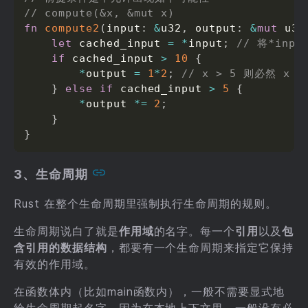
// compute(&x, &mut x)
fn
compute2
(
input
:
&
u32
,
 output
:
&
mut
 u32
let
 cached_input 
=
*
input
;
// 将*inp
if
 cached_input 
>
10
{
*
output 
=
1
*
2
;
// x > 5 则必然 x
}
else
if
 cached_input 
>
5
{
*
output 
*=
2
;
}
}
3、生命周期
Rust 在整个生命周期里强制执行生命周期的规则。
生命周期说白了就是
作用域
的名字。每一个
引用
以及
包
含引用的数据结构
，都要有一个生命周期来指定它保持
有效的作用域。
在函数体内（比如main函数内），一般不需要显式地