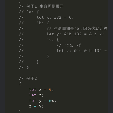
}
// 例子1 生命周期展开
// 'a: {
//     let x: i32 = 0;
//     'b: {
//         // 生命周期是'b，因为这就足够了
//         let y: &'b i32 = &'b x;
//         'c: {
//             // 'c也一样
//             let z: &'c &'b i32 = &
//         }
//     }
// }
// 例子2
{
let
 x 
=
0
;
let
 z
;
let
 y 
=
&
x
;
        z 
=
 y
;
}