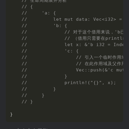
// 生命周期展开分析
// {
//     'a: {
//         let mut data: Vec<i32> = v
//         'b: {
//             // 对于这个借用来说，'b
//             // （借用只需要在printl
//             let x: &'b i32 = Index
//             'c: {
//                 // 引入一个临时作
//                 // 在此作用域
//                 Vec::push(&'c mut 
//             }
//             println!("{}", x);
//         }
//     }
// }
}