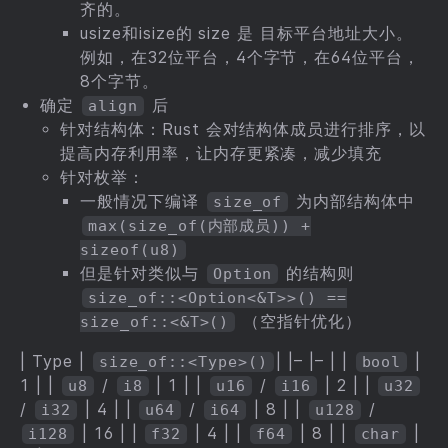
齐的。
usize和isize的 size 是 目标平台地址大小。
例如，在32位平台，4个字节，在64位平台，
8个字节。
确定
后
align
针对结构体：Rust 会对结构体成员进行排序，以
提高内存利用率，让内存更紧凑，减少填充
针对枚举：
一般情况下编译
为内部结构体中
size_of
max(size_of(内部成员)) +
sizeof(u8)
但是针对类似与
的结构则
Option
size_of::<Option<&T>>() ==
（空指针优化）
size_of::<&T>()
| Type |
| |– |– | |
|
size_of::<Type>()
bool
1 | |
/
| 1 | |
/
| 2 | |
u8
i8
u16
i16
u32
/
| 4 | |
/
| 8 | |
/
i32
u64
i64
u128
| 16 | |
| 4 | |
| 8 | |
|
i128
f32
f64
char