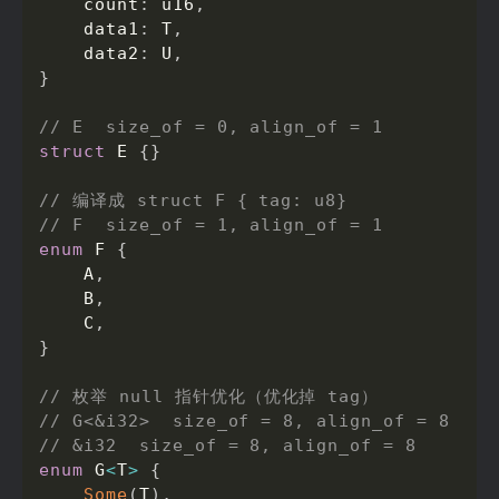
    count
:
 u16
,
    data1
:
 T
,
    data2
:
 U
,
}
// E  size_of = 0, align_of = 1
struct
 E 
{
}
// 编译成 struct F { tag: u8}
// F  size_of = 1, align_of = 1
enum
 F 
{
    A
,
    B
,
    C
,
}
// 枚举 null 指针优化（优化掉 tag）
// G<&i32>  size_of = 8, align_of = 8
// &i32  size_of = 8, align_of = 8
enum
 G
<
T
>
{
Some
(
T
)
,