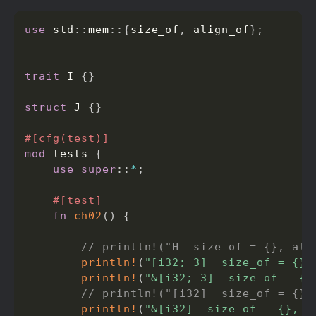
use
 std
:
:
mem
:
:
{
size_of
,
 align_of
}
;
trait
 I 
{
}
struct
 J 
{
}
#[cfg(test)]
mod
 tests 
{
use
super
:
:
*
;
#[test]
fn
ch02
(
)
{
// println!("H  size_of = {}, ali
println!
(
"[i32; 3]  size_of = {},
println!
(
"&[i32; 3]  size_of = {}
// println!("[i32]  size_of = {},
println!
(
"&[i32]  size_of = {}, a