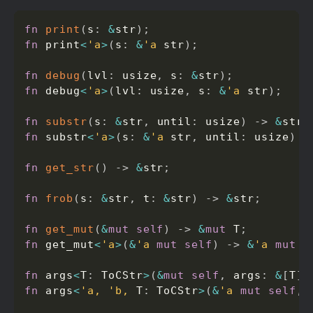
fn
print
(
s
:
&
str
)
;
fn
 print
<
'a
>
(
s
:
&
'a
 str
)
;
fn
debug
(
lvl
:
 usize
,
 s
:
&
str
)
;
fn
 debug
<
'a
>
(
lvl
:
 usize
,
 s
:
&
'a
 str
)
;
fn
substr
(
s
:
&
str
,
 until
:
 usize
)
->
&
str
;
fn
 substr
<
'a
>
(
s
:
&
'a
 str
,
 until
:
 usize
)
-
fn
get_str
(
)
->
&
str
;
fn
frob
(
s
:
&
str
,
 t
:
&
str
)
->
&
str
;
fn
get_mut
(
&
mut
self
)
->
&
mut
 T
;
fn
 get_mut
<
'a
>
(
&
'a
mut
self
)
->
&
'a
mut
 T
fn
 args
<
T
:
 ToCStr
>
(
&
mut
self
,
 args
:
&
[
T
]
)
fn
 args
<
'a,
'b,
 T
:
 ToCStr
>
(
&
'a
mut
self
,
 