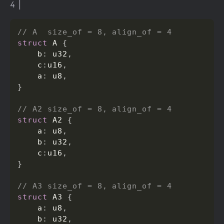
4 |
// A  size_of = 8, align_of = 4
struct
 A 
{
    b
:
 u32
,
    c
:
u16
,
    a
:
 u8
,
}
// A2 size_of = 8, align_of = 4
struct
 A2 
{
    a
:
 u8
,
    b
:
 u32
,
    c
:
u16
,
}
// A3 size_of = 8, align_of = 4
struct
 A3 
{
    a
:
 u8
,
    b
:
 u32
,