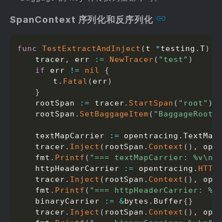
SpanContext 序列化和反序列化
func
TestExtractAndInject
(
t 
*
testing
.
T
)
{
	tracer
,
 err 
:=
NewTracer
(
"test"
)
if
 err 
!=
nil
{
		t
.
Fatal
(
err
)
}
	rootSpan 
:=
 tracer
.
StartSpan
(
"root"
)
	rootSpan
.
SetBaggageItem
(
"BaggageRoot"
	textMapCarrier 
:=
 opentracing
.
TextMap
	tracer
.
Inject
(
rootSpan
.
Context
(
)
,
 ope
	fmt
.
Printf
(
"=== textMapCarrier: %v\n"
	httpHeaderCarrier 
:=
 opentracing
.
HTTP
	tracer
.
Inject
(
rootSpan
.
Context
(
)
,
 ope
	fmt
.
Printf
(
"=== httpHeaderCarrier: %v
	binaryCarrier 
:=
&
bytes
.
Buffer
{
}
	tracer
.
Inject
(
rootSpan
.
Context
(
)
,
 ope