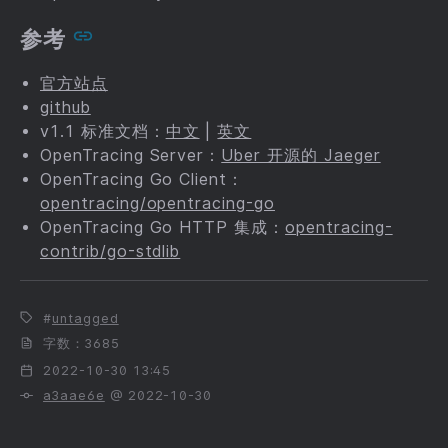
参考
官方站点
github
v1.1 标准文档：
中文
|
英文
OpenTracing Server：
Uber 开源的 Jaeger
OpenTracing Go Client：
opentracing/opentracing-go
OpenTracing Go HTTP 集成：
opentracing-
contrib/go-stdlib
untagged
字数：3685
2022-10-30 13:45
a3aae6e
@ 2022-10-30