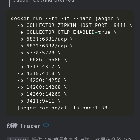
docker run --rm -it --name jaeger \

  -e COLLECTOR_ZIPKIN_HOST_PORT
=
:9411 \

  -e COLLECTOR_OTLP_ENABLED
=
true \

  -p 6831:6831/udp \

  -p 6832:6832/udp \

  -p 5778:5778 \

  -p 16686:16686 \

  -p 4317:4317 \

  -p 4318:4318 \

  -p 14250:14250 \

  -p 14268:14268 \

  -p 14269:14269 \

  -p 9411:9411 \

  jaegertracing/all-in-one:1.38
创建 Tracer
提供了多种语言的客户端，这里仅介绍 Go
Jaeger