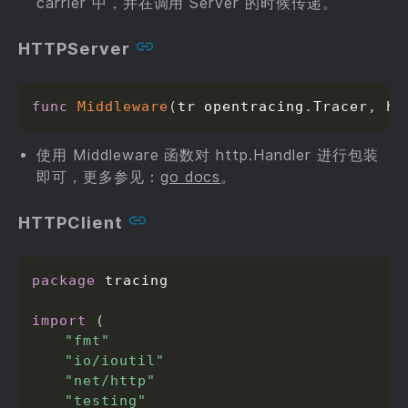
carrier 中，并在调用 Server 的时候传递。
HTTPServer
func
Middleware
(
tr opentracing
.
Tracer
,
 h 
使用 Middleware 函数对 http.Handler 进行包装
即可，更多参见：
go docs
。
HTTPClient
package
 tracing

import
(
"fmt"
"io/ioutil"
"net/http"
"testing"