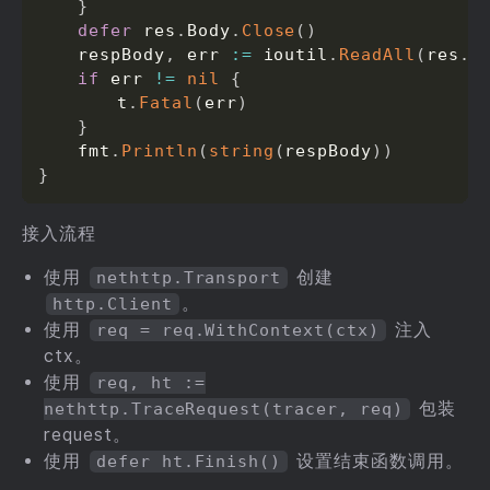
}
defer
 res
.
Body
.
Close
(
)
	respBody
,
 err 
:=
 ioutil
.
ReadAll
(
res
.
B
if
 err 
!=
nil
{
		t
.
Fatal
(
err
)
}
	fmt
.
Println
(
string
(
respBody
)
)
}
接入流程
使用
创建
nethttp.Transport
。
http.Client
使用
注入
req = req.WithContext(ctx)
ctx。
使用
req, ht :=
包装
nethttp.TraceRequest(tracer, req)
request。
使用
设置结束函数调用。
defer ht.Finish()