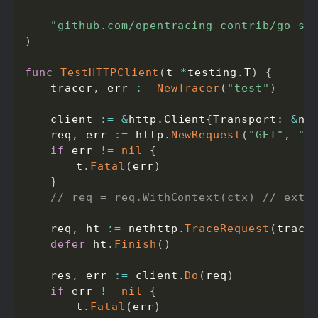
"github.com/opentracing-contrib/go-st
)
func
TestHTTPClient
(
t 
*
testing
.
T
)
{
	tracer
,
 err 
:=
NewTracer
(
"test"
)
	client 
:=
&
http
.
Client
{
Transport
:
&
ne
	req
,
 err 
:=
 http
.
NewRequest
(
"GET"
,
"h
if
 err 
!=
nil
{
		t
.
Fatal
(
err
)
}
// req = req.WithContext(ctx) // exte
	req
,
 ht 
:=
 nethttp
.
TraceRequest
(
trace
defer
 ht
.
Finish
(
)
	res
,
 err 
:=
 client
.
Do
(
req
)
if
 err 
!=
nil
{
		t
.
Fatal
(
err
)