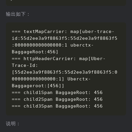
输出如下：
=== textMapCarrier: map[uber-trace-
id:55d2ee3a9f8863f5:55d2ee3a9f8863f5
:0000000000000000:1 uberctx-
BaggageRoot:456]

=== httpHeaderCarrier: map[Uber-
Trace-Id:
[55d2ee3a9f8863f5:55d2ee3a9f8863f5:0
000000000000000:1] Uberctx-
Baggageroot:[456]]

=== child1Span BaggageRoot: 456

=== child2Span BaggageRoot: 456

=== child3Span BaggageRoot: 456
说明：