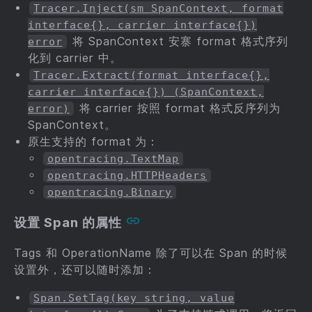
Tracer.Inject(sm SpanContext, format
interface{}, carrier interface{})
将 SpanContext 安寨 format 格式序列
error
化到 carrier 中。
Tracer.Extract(format interface{},
carrier interface{}) (SpanContext,
将 carrier 按照 format 格式反序列为
error)
SpanContext。
原生支持的 format 为：
opentracing.TextMap
opentracing.HTTPHeaders
opentracing.Binary
设置 Span 的属性
Tags 和 OperationName 除了可以在 Span 的时候
设置外，还可以随时添加：
Span.SetTag(key string, value