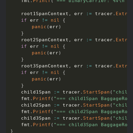
	fmt
.
Printf
(
"=== binaryCarrier: %v\n"
,
	root1SpanContext
,
 err 
:=
 tracer
.
Extra
if
 err 
!=
nil
{
panic
(
err
)
}
	root2SpanContext
,
 err 
:=
 tracer
.
Extra
if
 err 
!=
nil
{
panic
(
err
)
}
	root3SpanContext
,
 err 
:=
 tracer
.
Extra
if
 err 
!=
nil
{
panic
(
err
)
}
	child1Span 
:=
 tracer
.
StartSpan
(
"child
	fmt
.
Printf
(
"=== child1Span BaggageRoo
	child2Span 
:=
 tracer
.
StartSpan
(
"child
	fmt
.
Printf
(
"=== child2Span BaggageRoo
	child3Span 
:=
 tracer
.
StartSpan
(
"child
	fmt
.
Printf
(
"=== child3Span BaggageRoo
}