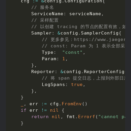
	cfg 
:=
&
config
.
Configuration
{
// 服务名
		ServiceName
:
 serviceName
,
// 采样配置
// 以创建 tracing 的节点的配置有效，如 
		Sampler
:
&
config
.
SamplerConfig
{
// 更多参见：https://www.jaegertra
// const: Param 为 1 表示
			Type
:
"const"
,
			Param
:
1
,
}
,
		Reporter
:
&
config
.
ReporterConfig
{
// 将 span 提交日志，上报到外部日志
			LogSpans
:
true
,
}
,
}
_
,
 err 
:=
 cfg
.
FromEnv
(
)
if
 err 
!=
nil
{
return
nil
,
 fmt
.
Errorf
(
"cannot par
}