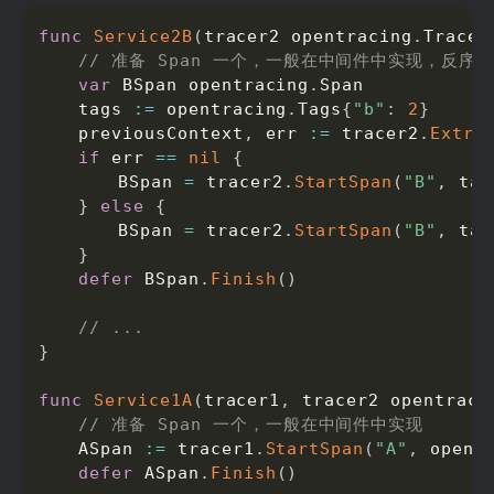
func
Service2B
(
tracer2 opentracing
.
Tracer
// 准备 Span 一个，一般在中间件中实现，反序列化 
var
 BSpan opentracing
.
Span

	tags 
:=
 opentracing
.
Tags
{
"b"
:
2
}
	previousContext
,
 err 
:=
 tracer2
.
Extra
if
 err 
==
nil
{
		BSpan 
=
 tracer2
.
StartSpan
(
"B"
,
 tag
}
else
{
		BSpan 
=
 tracer2
.
StartSpan
(
"B"
,
 tag
}
defer
 BSpan
.
Finish
(
)
// ...
}
func
Service1A
(
tracer1
,
 tracer2 opentraci
// 准备 Span 一个，一般在中间件中实现
	ASpan 
:=
 tracer1
.
StartSpan
(
"A"
,
 opent
defer
 ASpan
.
Finish
(
)