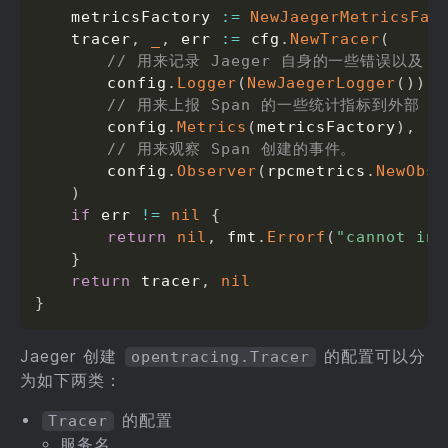
	metricsFactory 
:=
NewJaegerMetricsFac
	tracer
,
_
,
 err 
:=
 cfg
.
NewTracer
(
// 用来记录 Jaeger 自身的一些错误以及 S
		config
.
Logger
(
NewJaegerLogger
(
)
)
,
// 用来上报 Span 的一些统计指标到外部 Me
		config
.
Metrics
(
metricsFactory
)
,
// 用来观察 Span 创建的事件。
		config
.
Observer
(
rpcmetrics
.
NewObse
)
if
 err 
!=
nil
{
return
nil
,
 fmt
.
Errorf
(
"cannot ini
}
return
 tracer
,
nil
}
Jaeger 创建
的配置可以分
opentracing.Tracer
为如下两类：
的配置
Tracer
服务名