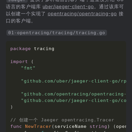
语言的客户端库
uber/jaeger-client-go
。通过该库可
以创建一个实现了
opentracing/opentracing-go
接
口的客户端。
01-opentracing/tracing/tracing.go
package
 tracing

import
(
"fmt"
"github.com/uber/jaeger-client-go/rpc
"github.com/opentracing/opentracing-g
"github.com/uber/jaeger-client-go/con
)
// 创建一个 Jaeger opentracing.Tracer
func
NewTracer
(
serviceName 
string
)
(
opent