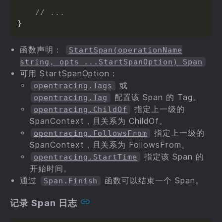
// ...
}
函数声明：
StartSpan(operationName
string, opts ...StartSpanOption) Span
可用 StartSpanOption：
或
opentracing.Tags
配置该 Span 的 Tag。
opentracing.Tag
指定上一级的
opentracing.ChildOf
SpanContext，且关系为 ChildOf。
指定上一级的
opentracing.FollowsFrom
SpanContext，且关系为 FollowsFrom。
指定该 Span 的
opentracing.StartTime
开始时间。
通过
函数可以结束一个 Span。
Span.Finish
记录 Span 日志