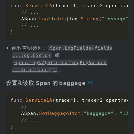
func
Service1A
(
tracer1
,
 tracer2 opentraci
// ...
	ASpan
.
LogFields
(
log
.
String
(
"message"
,
// ...
}
函数声明参见：
Span.LogFields(fields
或
...log.Field)
Span.LogKV(alternatingKeyValues
。
...interface{})
设置和读取 Span 的 baggage
func
Service1A
(
tracer1
,
 tracer2 opentraci
// ...
	ASpan
.
SetBaggageItem
(
"BaggageA"
,
"123
// ...
}