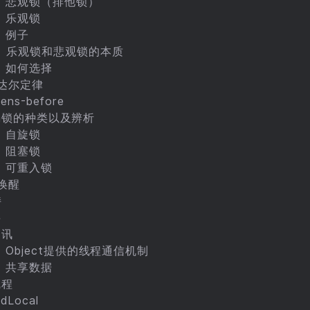
）悲观锁（排他锁）
）乐观锁
）例子
）乐观锁和悲观锁的本质
）如何选择
姆达尔定律
ens-before
va锁的种类以及辨析
）自旋锁
）阻塞锁
）可重入锁
唤醒
持
字
通讯
）Object提供的线程通信机制
）共享数据
线程
dLocal