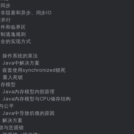
与同步
、非阻塞和异步、同步IO
和并行
条件和临界区
控制逃逸规则
安全的实现方式
）操作系统的算法
）Java中解决方案
）嵌套使用synchronized锁死
）重入死锁
内存模型
）Java内存模型内部原理
）Java内存模型与CPU储存结构
饿与公平
）Java中导致饥饿的原因
）解决方案
观锁与悲观锁