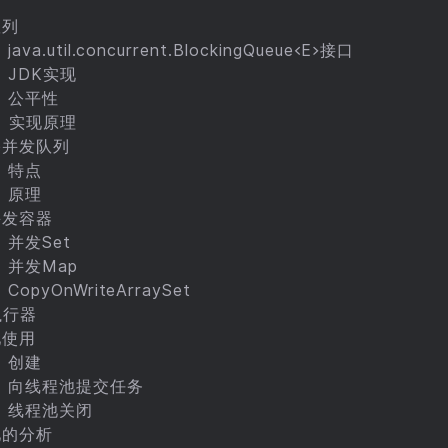
队列
java.util.concurrent.BlockingQueue<E>接口
）JDK实现
）公平性
）实现原理
塞并发队列
）特点
）原理
并发容器
）并发Set
）并发Map
CopyOnWriteArraySet
执行器
池使用
）创建
）向线程池提交任务
）线程池关闭
池的分析