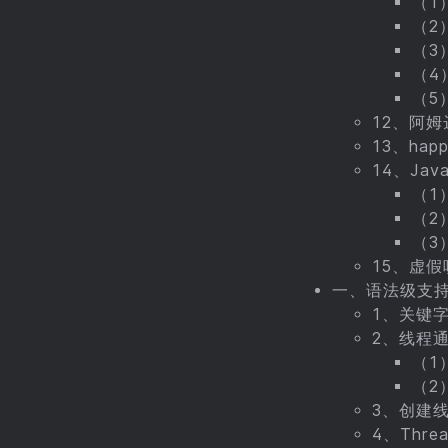
（1
（2
（3
（4
（5
12、阿
13、happ
14、Ja
（1
（2
（3
15、虚假
一、语法级支
1、关键
2、线程
（1
（2
3、创建
4、Threa