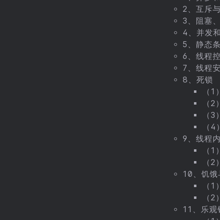
2、互斥
3、阻塞
4、并发
5、静态
6、线程
7、线程
8、死锁
（1
（2
（3
（4
9、线程
（1
（2
10、饥
（1
（2
11、乐