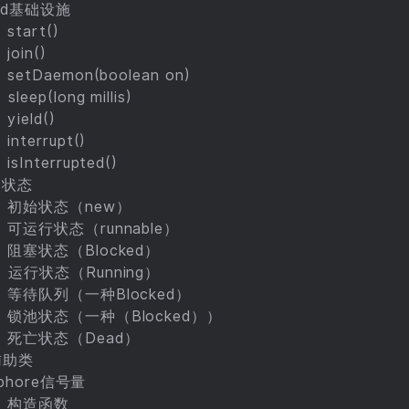
ead基础设施
start()
join()
setDaemon(boolean on)
leep(long millis)
yield()
interrupt()
isInterrupted()
的状态
）初始状态（new）
）可运行状态（runnable）
）阻塞状态（Blocked）
）运行状态（Running）
）等待队列（一种Blocked）
）锁池状态（一种（Blocked））
）死亡状态（Dead）
辅助类
phore信号量
）构造函数