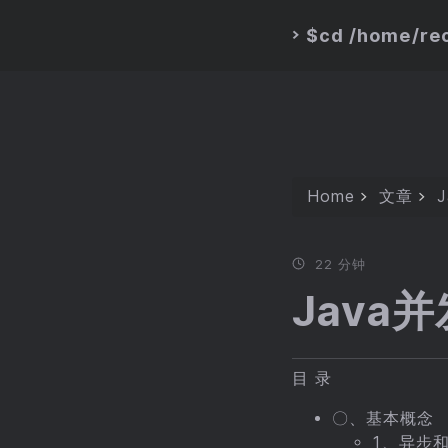
$cd /home/rec
>
Home
文章
22 分钟
Java
目 录
〇、基本概念
1、异步