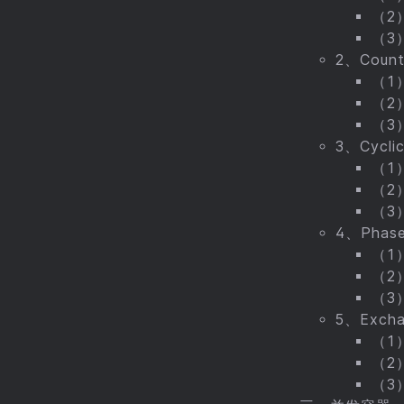
（2
（3
2、Coun
（1
（2
（3
3、Cycli
（1
（2
（3
4、Pha
（1
（2
（3
5、Exch
（1
（2
（3