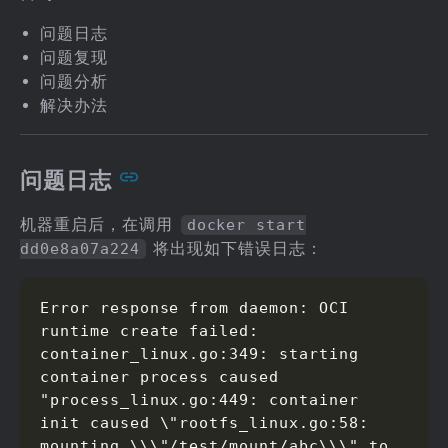
问题日志
问题复现
问题分析
解决办法
问题日志
机器重启后，在调用
docker start
将出现如下错误日志：
dd0e8a07a224
Error response from daemon: OCI 
runtime create failed: 
container_linux.go:349: starting 
container process caused 
"process_linux.go:449: container 
init caused \"rootfs_linux.go:58: 
mounting \\\"/test/mount/abc\\\" to 