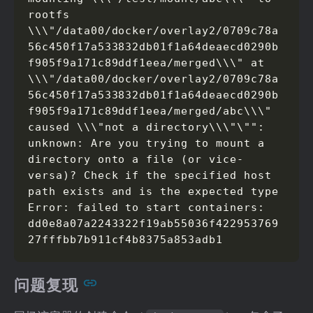
rootfs 
\\\"/data00/docker/overlay2/0709c78a
56c450f17a533832db01f1a64deaecd0290b
f905f9a171c89ddf1eea/merged\\\" at 
\\\"/data00/docker/overlay2/0709c78a
56c450f17a533832db01f1a64deaecd0290b
f905f9a171c89ddf1eea/merged/abc\\\" 
caused \\\"not a directory\\\"\"": 
unknown: Are you trying to mount a 
directory onto a file (or vice-
versa)? Check if the specified host 
path exists and is the expected type

Error: failed to start containers: 
dd0e8a07a2243322f19ab55036f422953769
27fffbb7b911cf4b8375a853adb1
问题复现