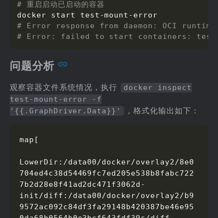
# 重启启动已启动的容器
# Error response from daemon: OCI runtime
# Error: failed to start containers: test
问题分析
观察容器文件系统情况，执行
docker inspect
test-mount-error -f
，格式化输出如下：
'{{.GraphDriver.Data}}'
map[

LowerDir:/data00/docker/overlay2/8e0
704ed4c38d54469fc7ed205e538b8fabc722
7b2d28e8f41ad2dc471f3062d-
init/diff:/data00/docker/overlay2/b9
9572ac092c84df3fa29148b420387be46e95
0da68b0564b0e3bcf643fdf39c/diff 
