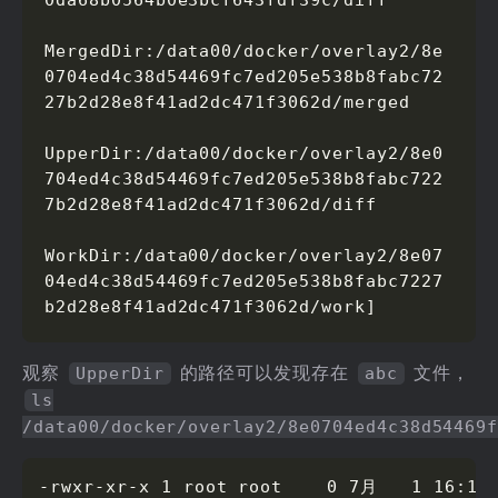
MergedDir:/data00/docker/overlay2/8e
0704ed4c38d54469fc7ed205e538b8fabc72
27b2d28e8f41ad2dc471f3062d/merged 

UpperDir:/data00/docker/overlay2/8e0
704ed4c38d54469fc7ed205e538b8fabc722
7b2d28e8f41ad2dc471f3062d/diff 

WorkDir:/data00/docker/overlay2/8e07
04ed4c38d54469fc7ed205e538b8fabc7227
b2d28e8f41ad2dc471f3062d/work]
观察
的路径可以发现存在
文件，
UpperDir
abc
ls
/data00/docker/overlay2/8e0704ed4c38d54469
-rwxr-xr-x 1 root root    0 7月   1 16:16