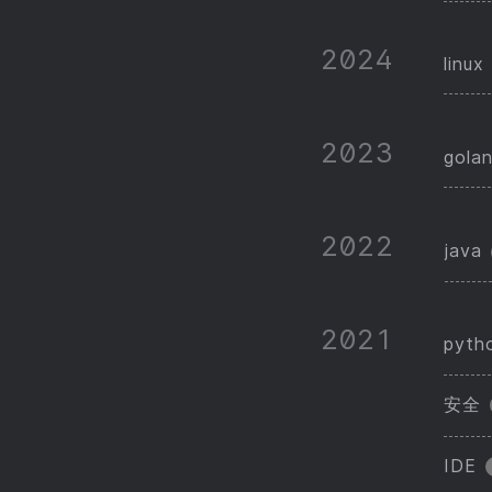
2024
linux
2023
gola
2022
java
2021
pyth
安全
IDE