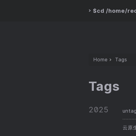
$cd /home/rec
>
Home
Tags
Tags
2025
unta
云原