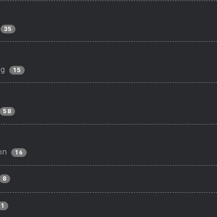
35
ng
15
58
on
16
8
1