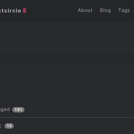
tcircle
About
Blog
Tags
gged
101
生
13