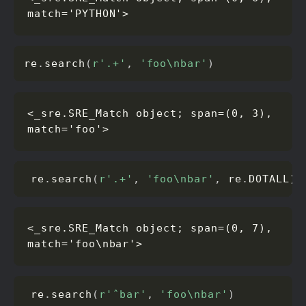
match='PYTHON'>
re
.
search
(
r'.+'
,
'foo\nbar'
)
<_sre.SRE_Match object; span=(0, 3), 
match='foo'>
 re
.
search
(
r'.+'
,
'foo\nbar'
,
 re
.
DOTALL
)
<_sre.SRE_Match object; span=(0, 7), 
match='foo\nbar'>
 re
.
search
(
r'ˆbar'
,
'foo\nbar'
)