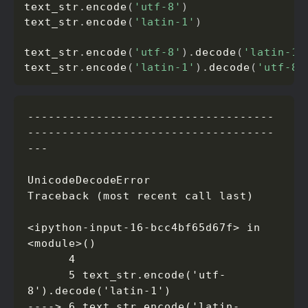
text_str
.
encode
(
'utf-8'
)
text_str
.
encode
(
'latin-1'
)
text_str
.
encode
(
'utf-8'
)
.
decode
(
'latin-1'
text_str
.
encode
(
'latin-1'
)
.
decode
(
'utf-8'
------------------------------------
------------------------------------
---

UnicodeDecodeError                        
Traceback (most recent call last)

<ipython-input-16-bcc4bf65d67f> in 
<module>()

      4

      5 text_str.encode('utf-
8').decode('latin-1')

----> 6 text_str.encode('latin-