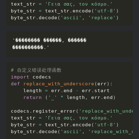
text_str 
=
'Γεια σας, τον κόσμο.'
byte_str 
=
 text_str
.
encode
(
'utf-8'
)
byte_str
.
decode
(
'ascii'
,
'replace'
)
'�������� ������, ������ 
����������.'
# 自定义错误处理函数
import
def
replace_with_underscore
(
err
)
:
    length 
=
 err
.
end 
-
 err
.
start

return
(
'_'
*
 length
,
 err
.
end
)
codecs
.
register_error
(
'replace_with_under
text_str 
=
'Γεια σας, τον κόσμο.'
byte_str 
=
 text_str
.
encode
(
'utf-8'
)
byte_str
.
decode
(
'ascii'
,
'replace_with_un