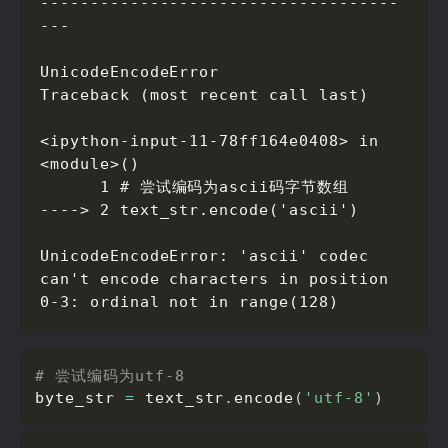
------------------------------------
---

UnicodeEncodeError                        
Traceback (most recent call last)

<ipython-input-11-78ff164e0408> in 
<module>()

      1 # 尝试编码为ascii码字节数组

----> 2 text_str.encode('ascii')

UnicodeEncodeError: 'ascii' codec 
can't encode characters in position 
0-3: ordinal not in range(128)
# 尝试编码为utf-8
byte_str 
=
 text_str
.
encode
(
'utf-8'
)