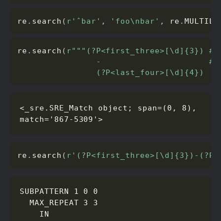
re
.
search
(
r'ˆbar'
,
'foo\nbar'
,
 re
.
MULTILI
re
.
search
(
r"""(?P<first_three>[\d]{3}) # T
                -                      # A
                (?P<last_four>[\d]{4})   
<_sre.SRE_Match object; span=(0, 8), 
match='867-5309'>
re
.
search
(
r'(?P<first_three>[\d]{3})-(?P<
SUBPATTERN 1 0 0

  MAX_REPEAT 3 3

    IN
