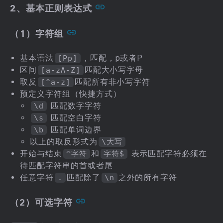
2、基本正则表达式
（1）字符组
基本语法
，匹配，p或者P
[Pp]
区间
匹配大小写字母
[a-zA-Z]
取反
匹配所有非小写字符
[^a-z]
预定义字符组（快捷方式）
匹配数字字符
\d
匹配空白字符
\s
匹配单词边界
\b
以上的取反形式为
\大写
开始与结束
和
表示匹配字符必须在
^字符
字符$
待匹配字符串的首或者尾
任意字符
匹配除了
之外的所有字符
.
\n
（2）可选字符