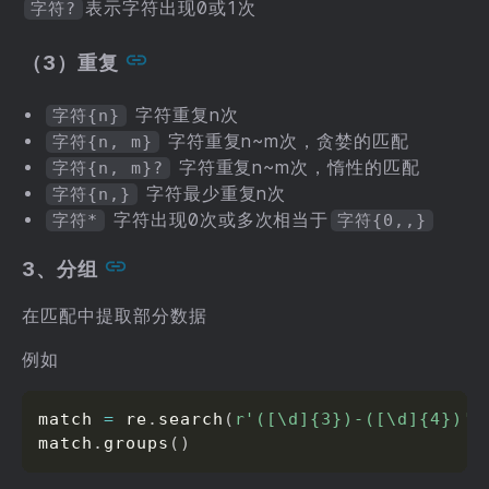
表示字符出现0或1次
字符?
（3）重复
字符重复n次
字符{n}
字符重复n~m次，贪婪的匹配
字符{n, m}
字符重复n~m次，惰性的匹配
字符{n, m}?
字符最少重复n次
字符{n,}
字符出现0次或多次相当于
字符*
字符{0,,}
3、分组
在匹配中提取部分数据
例如
match 
=
 re
.
search
(
r'([\d]{3})-([\d]{4})'
,
match
.
groups
(
)