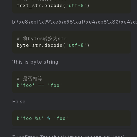
text_str
.
encode
(
'utf-8'
)
b’\xe8\xbf\x99\xe6\x98\xaf\xe4\xb8\x80\xe4\x
# 将bytes转换为str
byte_str
.
decode
(
'utf-8'
)
‘this is byte string’
# 是否相等
b'foo'
==
'foo'
False
b'foo %s'
%
'foo'