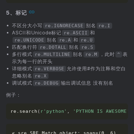
5、标记
不区分大小写
别名
re.IGNORECASE
re.I
ASCII和Unicode标记
和
re.ASCII
别名
和
re.UNICODE
re.A
re.U
匹配换行符
别名
re.DOTALL
re.S
多行模式
别名
，此时
表
re.MULTILINE
re.M
^
示为每一行的开头
详细模式
允许使用#作为注释和空白
re.VERBOSE
忽略别名
re.X
调试模式
输出调试信息 没有别名
re.DEBUG
例子：
re
.
search
(
r'python'
,
'PYTHON IS AWESOME'
,
<_sre.SRE_Match object; span=(0, 6), 