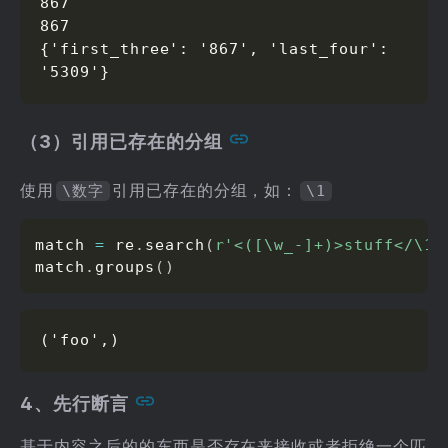
867

867

{'first_three': '867', 'last_four': 
'5309'}
（3）引用已存在的分组
使用
引用已存在的分组，如：
\数字
\1
match 
=
 re
.
search
(
r'<([\w_-]+)>stuff</\1>
match
.
groups
(
)
('foo',)
4、先行断言
基于内容之后的的东西是否存在来接收或者拒绝一个匹