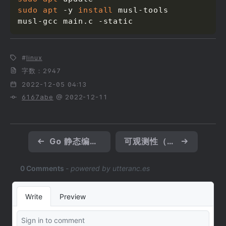
sudo
apt
 -y 
install
 musl-tools

musl-gcc main.c -static
linux
字数：2947
2022-12-05 04:13
6167abe
@ 2022-12-11
←
Go 静态编译 和 CGO
可观测性（二）Metrics & Prometheus
→