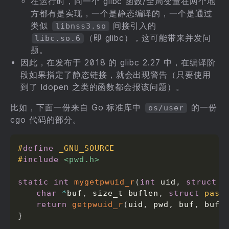
在运行时，同一个 glibc 函数/全局变量在两个地
方都有是实现，一个是静态编译的，一个是通过
类似
间接引入的
libnss3.so
（即 glibc），这可能带来并发问
libc.so.6
题。
因此，在发布于 2018 的 glibc 2.27 中，在编译阶
段如果指定了静态链接，就会出现警告（只要使用
到了 ldopen 之类的函数都会报该问题）。
比如，下面一份来自 Go 标准库中
的一份
os/user
cgo 代码的部分。
#
define
 _GNU_SOURCE
#
include
<pwd.h>
static
int
mygetpwuid_r
(
int
 uid
,
struct
p
char
*
buf
,
 size_t buflen
,
struct
pass
return
getpwuid_r
(
uid
,
 pwd
,
 buf
,
 bufl
}