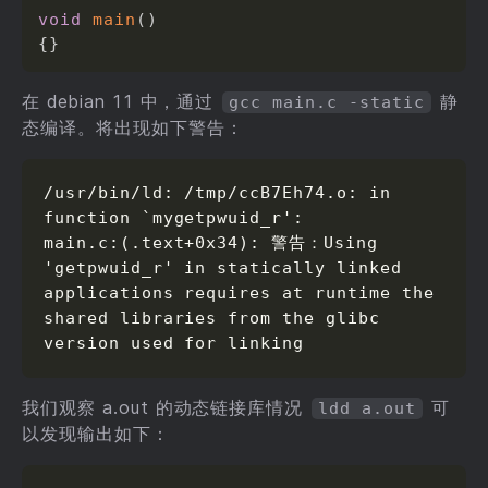
void
main
(
)
{
}
在 debian 11 中，通过
静
gcc main.c -static
态编译。将出现如下警告：
/usr/bin/ld: /tmp/ccB7Eh74.o: in 
function `mygetpwuid_r':

main.c:(.text+0x34): 警告：Using 
'getpwuid_r' in statically linked 
applications requires at runtime the 
shared libraries from the glibc 
version used for linking
我们观察 a.out 的动态链接库情况
可
ldd a.out
以发现输出如下：