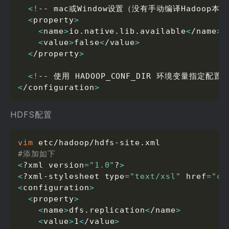
<
!
-- mac或Window设置（没有手动编译Hadoop本
<
property
>
<
name
>
io.native.lib.available
<
/name
>
<
value
>
false
<
/value
>
<
/property
>
<
!
-- 使用 HADOOP_CONF_DIR 环境变量指定配置
<
/configuration
>
HDFS配置
vim
#添加如下
<
?xml version
=
"1.0"
?
>
<
?xml-stylesheet type
=
"text/xsl"
 href
=
"co
<
configuration
>
<
property
>
<
name
>
dfs.replication
<
/name
>
<
value
>
1
<
/value
>