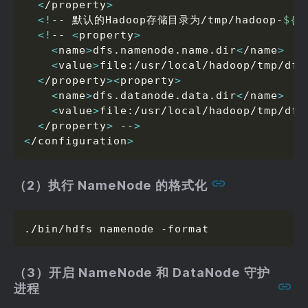
<
/property
>
<
!
-- 默认的Hadoop存储目录为/tmp/hadoop-
${u
<
!
-- 
<
property
>
<
name
>
dfs.namenode.name.dir
<
/name
>
<
value
>
file:/usr/local/hadoop/tmp/dfs
<
/property
>
<
property
>
<
name
>
dfs.datanode.data.dir
<
/name
>
<
value
>
file:/usr/local/hadoop/tmp/dfs
<
/property
>
 --
>
<
/configuration
>
（2）执行 NameNode 的格式化
./bin/hdfs namenode -format
（3）开启 NameNode 和 DataNode 守护
进程