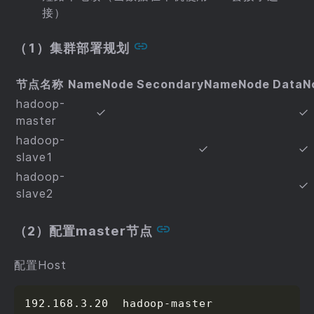
接）
（1）集群部署规划
节点名称
NameNode
SecondaryNameNode
DataN
hadoop-
✓
✓
master
hadoop-
✓
✓
slave1
hadoop-
✓
slave2
（2）配置master节点
配置Host
192.168.3.20  hadoop-master
