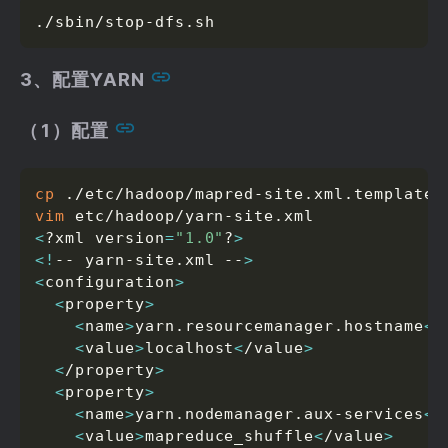
./sbin/stop-dfs.sh
3、配置YARN
（1）配置
cp
vim
<
?xml version
=
"1.0"
?
>
<
!
-- yarn-site.xml --
>
<
configuration
>
<
property
>
<
name
>
yarn.resourcemanager.hostname
<
/
<
value
>
localhost
<
/value
>
<
/property
>
<
property
>
<
name
>
yarn.nodemanager.aux-services
<
/
<
value
>
mapreduce_shuffle
<
/value
>