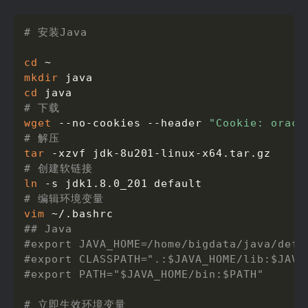
# 安装Java
cd
mkdir
cd
# 下载
wget
 --no-cookies --header 
"Cookie: oracl
# 解压
tar
# 创建软链接
ln
# 编辑环境变量
vim
## Java
#export JAVA_HOME=/home/bigdata/java/defa
#export CLASSPATH=".:$JAVA_HOME/lib:$JAVA
#export PATH="$JAVA_HOME/bin:$PATH"
# 立即生效环境变量