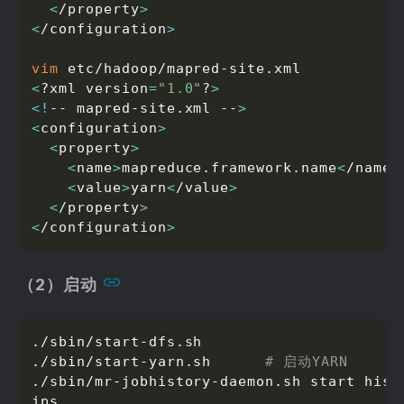
<
/property
>
<
/configuration
>
vim
<
?xml version
=
"1.0"
?
>
<
!
-- mapred-site.xml --
>
<
configuration
>
<
property
>
<
name
>
mapreduce.framework.name
<
/name
>
<
value
>
yarn
<
/value
>
<
/property
>
<
/configuration
>
（2）启动
./sbin/start-dfs.sh

./sbin/start-yarn.sh      
# 启动YARN
./sbin/mr-jobhistory-daemon.sh start hist
jps
