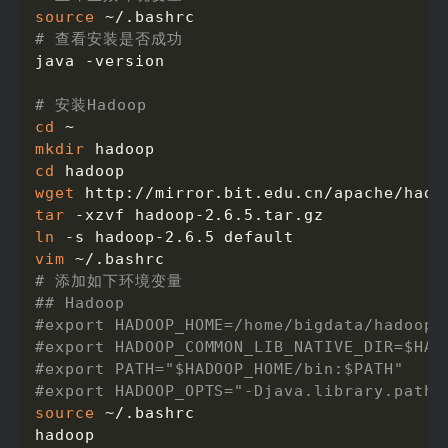
source
# 查看安装是否成功
java -version

# 安装Hadoop
cd
mkdir
cd
wget
tar
ln
vim
# 添加如下环境变量
## Hadoop
#export HADOOP_HOME=/home/bigdata/hadoop/
#export HADOOP_COMMON_LIB_NATIVE_DIR=$HAD
#export PATH="$HADOOP_HOME/bin:$PATH"
#export HADOOP_OPTS="-Djava.library.path=
source
 ~/.bashrc

hadoop