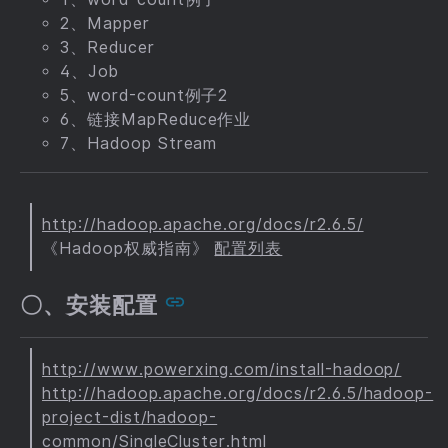
2、Mapper
3、Reducer
4、Job
5、word-count例子2
6、链接MapReduce作业
7、Hadoop Stream
http://hadoop.apache.org/docs/r2.6.5/
《Hadoop权威指南》
配置列表
〇、安装配置
http://www.powerxing.com/install-hadoop/
http://hadoop.apache.org/docs/r2.6.5/hadoop-
project-dist/hadoop-
common/SingleCluster.html