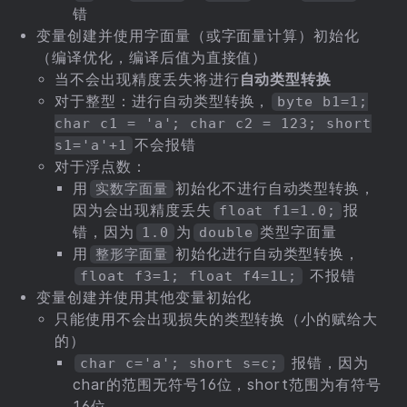
错
变量创建并使用字面量（或字面量计算）初始化
（编译优化，编译后值为直接值）
当不会出现精度丢失将进行
自动类型转换
对于整型：进行自动类型转换，
byte b1=1;
char c1 = 'a'; char c2 = 123; short
不会报错
s1='a'+1
对于浮点数：
用
初始化不进行自动类型转换，
实数字面量
因为会出现精度丢失
报
float f1=1.0;
错，因为
为
类型字面量
1.0
double
用
初始化进行自动类型转换，
整形字面量
不报错
float f3=1; float f4=1L;
变量创建并使用其他变量初始化
只能使用不会出现损失的类型转换（小的赋给大
的）
报错，因为
char c='a'; short s=c;
char的范围无符号16位，short范围为有符号
16位