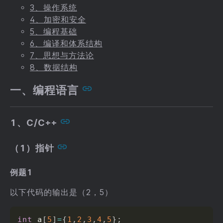
3、操作系统
4、加密和安全
5、编程基础
6、编译和体系结构
7、思想与方法论
8、数据结构
一、编程语言
1、C/C++
（1）指针
例题1
以下代码的输出是（2，5）
int
 a
[
5
]
=
{
1
,
2
,
3
,
4
,
5
}
;