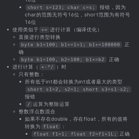
报错，因为
short s=123; char c=s;
char的范围无符号16位，short范围为有符号
16位
使用类似于
进行计算（编译优化）
+=
直接进行类型转换
正
byte b1=100; b1+=1+1; b1+=100000
确
正确
byte b1=100, b2=100; b1+=b2
进行计算（
）时
+-*/
只有整数：
所有低于int都会转换为int或者最大的类型
short s1=2, s2=1; short s3=s1-s2;
报错
运算为整除运算
/
整数浮点数混合
如果不存在double，存在float，所有的值将
转换为
：
float
正确
float f1=1; float f2=f1+1L;