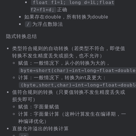
float f1=1; long d=1L;float
正确
f2=f1+d;
如果存在double，所有转换为double
为浮点数除法
/
隐式转换总结
类型符合规则的自动转换（若类型不符合，即使值
转换不发生精度丢失或损失，也不允许）
赋值：一般情况下，从小的转换为大的，
byte→short(char)→int→long→float→double
计算：一般情况下，转换为int及更大：
(byte,short,char)→int→long→float→doubl
值符合规则的转换（只要值转换不发生精度丢失或
损失即可）
赋值：字面量赋值
计算：字面量计算（这种计算发生在编译期，一
种编译优化）
直接允许溢出的转换计算
+=