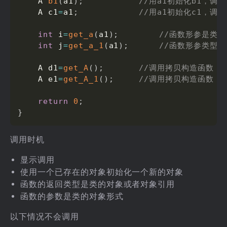
    A 
b1
(
a1
)
;
//用a1初始化b1，调
    A c1
=
a1
;
//用a1初始化c1，调
int
 i
=
get_a
(
a1
)
;
//函数形参是类
int
 j
=
get_a_1
(
a1
)
;
//函数形参类型
    A d1
=
get_A
(
)
;
//调用拷贝构造函数
    A e1
=
get_A_1
(
)
;
//调用拷贝构造函数
return
0
;
}
调用时机
显示调用
使用一个已存在的对象初始化一个新的对象
函数的返回类型是类的对象或者对象引用
函数的参数是类的对象形式
以下情况不会调用