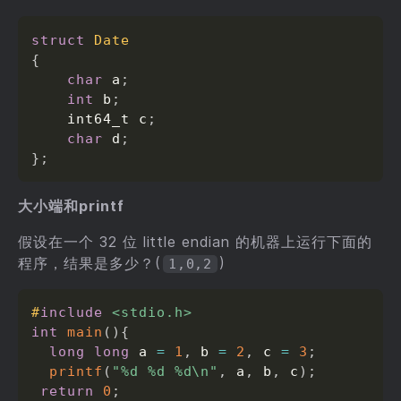
struct
Date
{
char
 a
;
int
 b
;
    int64_t c
;
char
 d
;
}
;
大小端和printf
假设在一个 32 位 little endian 的机器上运行下面的
程序，结果是多少？(
)
1,0,2
#
include
<stdio.h>
int
main
(
)
{
long
long
 a 
=
1
,
 b 
=
2
,
 c 
=
3
;
printf
(
"%d %d %d\n"
,
 a
,
 b
,
 c
)
;
return
0
;