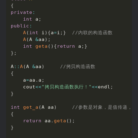
{
private
:
int
 a
;
public
:
A
(
int
 i
)
{
a
=
i
;
}
//内联的构造函数
A
(
A 
&
aa
)
;
int
geta
(
)
{
return
 a
;
}
}
;
A
::
A
(
A 
&
aa
)
//拷贝构造函数
{
    a
=
aa
.
a
;
    cout
<<
"拷贝构造函数执行！"
<<
endl
;
}
int
get_a
(
A aa
)
//参数是对象，是值传递，
{
return
 aa
.
geta
(
)
;
}